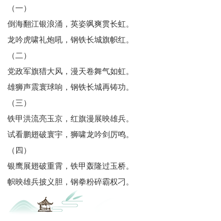
川
（一）
老
倒海翻江银浪涌，英姿飒爽贯长虹。
龙吟虎啸礼炮吼，钢铁长城旗帜红。
科
（二）
协
党政军旗猎大风，漫天卷舞气如虹。
旅
雄狮声震寰球响，钢铁长城再铸功。
（三）
游
铁甲洪流亮玉京，红旗漫展映雄兵。
播
试看鹏翅破寰宇，狮啸龙吟剑厉鸣。
（四）
报
银鹰展翅破重霄，铁甲轰隆过玉桥。
今
帜映雄兵披义胆，钢拳粉碎霸权刁。
日
宜