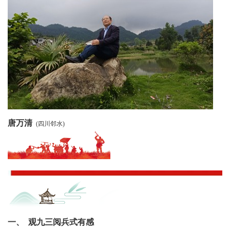
农
智
慧
教
育
关
唐万清
(四川邻水)
工
委
讯
四
一、 观九三阅兵式有感