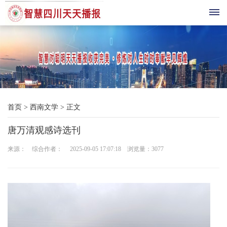
首
页
综
首页
>
西南文学
>
正文
合
唐万清观感诗选刊
播
来源： 综合作者： 2025-09-05 17:07:18 浏览量：
3077
报
科
技
三