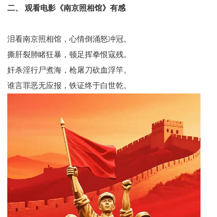
二、 观看电影《南京照相馆》有感
宾
播
泪看南京照相馆，心情倒涌怒冲冠。
报
撕肝裂肺睹狂暴，顿足挥拳恨寇残。
奸杀淫行尸煮海，枪屠刀砍血浮竿。
银
谁言罪恶无应报，铁证终于白世乾。
龄
西
南
文
学
医