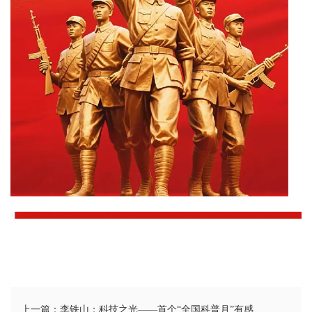
卫
播
报
民
生
播
报
视
频
播
报
上一篇：李铁山：科技之光——首个“全国科普月”有感