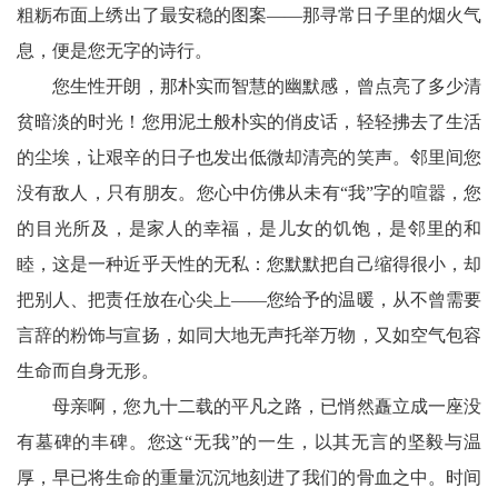
卫
粗粝布面上绣出了最安稳的图案——那寻常日子里的烟火气
息，便是您无字的诗行。
播
您生性开朗，那朴实而智慧的幽默感，曾点亮了多少清
报
贫暗淡的时光！您用泥土般朴实的俏皮话，轻轻拂去了生活
民
的尘埃，让艰辛的日子也发出低微却清亮的笑声。邻里间您
生
没有敌人，只有朋友。您心中仿佛从未有“我”字的喧嚣，您
的目光所及，是家人的幸福，是儿女的饥饱，是邻里的和
播
睦，这是一种近乎天性的无私：您默默把自己缩得很小，却
报
把别人、把责任放在心尖上——您给予的温暖，从不曾需要
视
言辞的粉饰与宣扬，如同大地无声托举万物，又如空气包容
生命而自身无形。
频
母亲啊，您九十二载的平凡之路，已悄然矗立成一座没
播
有墓碑的丰碑。您这“无我”的一生，以其无言的坚毅与温
厚，早已将生命的重量沉沉地刻进了我们的骨血之中。时间
报