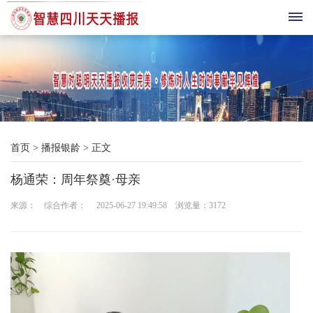
首
页
综
首页
>
播报银龄
>
正文
合
杨通荣：周年祭奠·母亲
播
来源： 综合作者： 2025-06-27 19:49:58 浏览量：
3172
报
科
技
三