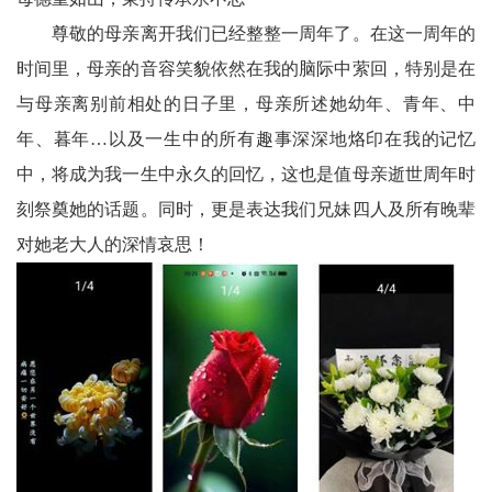
川
尊敬的母亲离开我们已经整整一周年了。在这一周年的
老
时间里，母亲的音容笑貌依然在我的脑际中萦回，特别是在
科
与母亲离别前相处的日子里，母亲所述她幼年、青年、中
年、暮年…以及一生中的所有趣事深深地烙印在我的记忆
协
中，将成为我一生中永久的回忆，这也是值母亲逝世周年时
旅
刻祭奠她的话题。同时，更是表达我们兄妹四人及所有晚辈
游
对她老大人的深情哀思！
播
报
今
日
宜