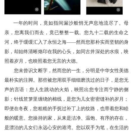
宾
播
一年的时间，竟如指间漏沙般悄无声息地流尽了。母
报
亲，您离我们而去，竟已整整一载。您九十二载的生命之
河，终于缓缓汇入了永恒之海——然而您那朴实而坚韧的身
银
影，却始终清晰烙印在我的心头，如同古井深处的水痕，映
龄
照着岁月，也映照着您无言的大德。
西
您未曾识文断字，然而您的一生，分明是中华女性美德
最朴实的注脚。那些被您用双手细细磨洗过的日子，是您无
南
声的言语：您人生跳动的火焰，映照出您专注而宁静的侧
文
影；针线笸箩里缠绕的棉线，是您为儿女密密缝补的岁月；
即便在冬夜，您粗糙的手抚过补丁上的纹路，也带着您和睦
学
般的暖意。您操持的家，从来是洁净、温饱、有序的存在，
医
是漂泊的儿女们永远心安的港湾。您以双手为笔，在生活的