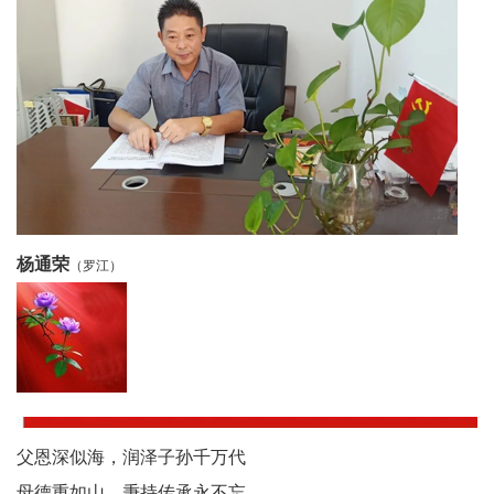
农
智
慧
教
育
关
杨通荣
（罗江）
工
委
讯
四
父恩深似海，润泽子孙千万代
母德重如山，秉持传承永不忘